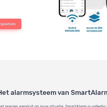
ingsadvies
Het alarmsysteem van SmartAlar
precies aansluit op jouw situatie. SmartAlarm is volledig 