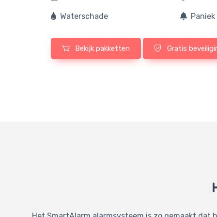
Waterschade
Paniek
Bekijk pakketten
Gratis beveilig
Het SmartAlarm alarmsysteem is zo gemaakt dat het 