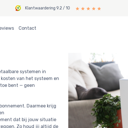
Klantwaardering 9.2 / 10
eviews
Contact
etaalbare systemen in
e kosten van het systeem en
 toe bent — geen
abonnement. Daarmee krijg
en
ment dat bij jouw situatie
eggen. Zo houd jij altijd de