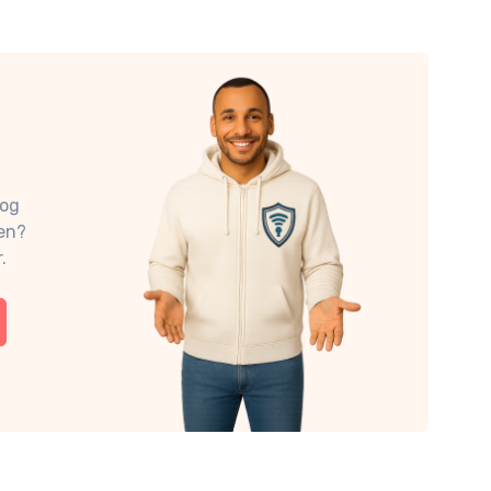
nog
en?
.