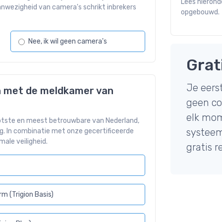
Lees hierond
aanwezigheid van camera's schrikt inbrekers
opgebouwd.
Nee, ik wil geen camera's
Grat
Je eerst
en met de meldkamer van
geen co
elk mom
ootste en meest betrouwbare van Nederland,
systeem
g. In combinatie met onze gecertificeerde
ale veiligheid.
gratis r
rm (Trigion Basis)