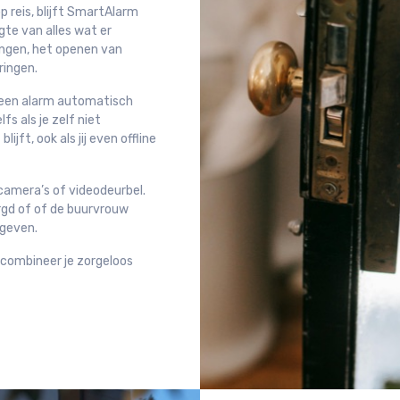
 reis, blijft SmartAlarm
ogte van alles wat er
ingen, het openen van
ringen.
 een alarm automatisch
s als je zelf niet
ijft, ook als jij even offline
camera’s of videodeurbel.
rgd of of de buurvrouw
 geven.
Zo combineer je zorgeloos