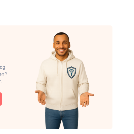
nog
en?
.