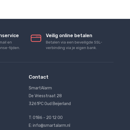
nservice
Veilig online betalen
mail en
Betalen via een beveiligde SSL-
nse-tijden.
verbinding via je eigen bank.
Contact
SmartAlarm
De Vriesstraat 28
3261PC Oud Beijerland
T: 0186 - 20 12 00
E: info@smartalarm.nl