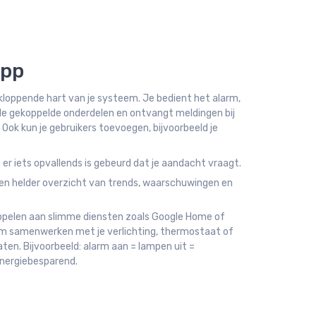
app
loppende hart van je systeem. Je bedient het alarm,
alle gekoppelde onderdelen en ontvangt meldingen bij
 Ook kun je gebruikers toevoegen, bijvoorbeeld je
 er iets opvallends is gebeurd dat je aandacht vraagt.
n helder overzicht van trends, waarschuwingen en
oppelen aan slimme diensten zoals Google Home of
rm samenwerken met je verlichting, thermostaat of
n. Bijvoorbeeld: alarm aan = lampen uit =
energiebesparend.