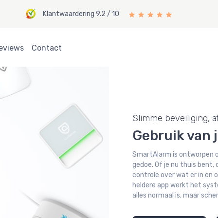
Klantwaardering 9.2 / 10
eviews
Contact
Slimme beveiliging, 
Gebruik van 
SmartAlarm is ontworpen om
gedoe. Of je nu thuis bent, 
controle over wat er in en
heldere app werkt het systee
alles normaal is, maar sche