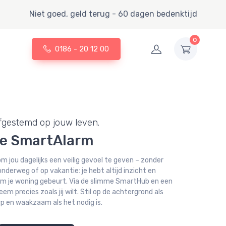
Niet goed, geld terug - 60 dagen bedenktijd
0
0186 - 20 12 00
afgestemd op jouw leven.
je SmartAlarm
 jou dagelijks een veilig gevoel te geven – zonder
onderweg of op vakantie: je hebt altijd inzicht en
 om je woning gebeurt. Via de slimme SmartHub en een
m precies zoals jij wilt. Stil op de achtergrond als
rp en waakzaam als het nodig is.