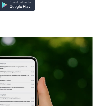
Download on the
Google Play