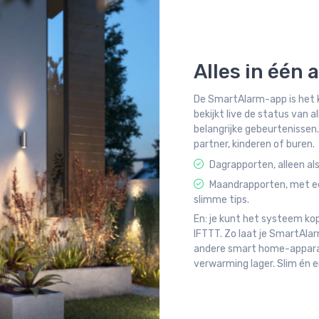
Alles in één 
De SmartAlarm-app is het k
bekijkt live de status van 
belangrijke gebeurtenissen.
partner, kinderen of buren.
Dagrapporten, alleen als
Maandrapporten, met ee
slimme tips.
En: je kunt het systeem k
IFTTT. Zo laat je SmartAla
andere smart home-apparate
verwarming lager. Slim én 