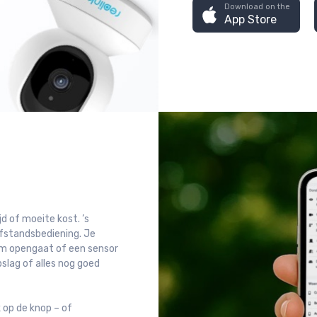
Download on the
App Store
d of moeite kost. ’s
afstandsbediening. Je
am opengaat of een sensor
pslag of alles nog goed
 op de knop – of