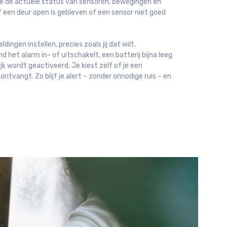
je de actuele status van sensoren, bewegingen en
f een deur open is gebleven of een sensor niet goed
ingen instellen, precies zoals jij dat wilt.
 het alarm in- of uitschakelt, een batterij bijna leeg
jk wordt geactiveerd. Je kiest zelf of je een
ntvangt. Zo blijf je alert – zonder onnodige ruis – en