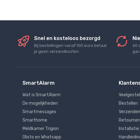
Snel en kosteloos bezorgd
Nie
Bij bestellingen vanaf 100 euro betaal
60 
je geen verzendkosten.
gara
SmartAlarm
Klanten
Wat is SmartAlarm
Veelgeste
De mogelijkheden
Bestellen
Smartmessages
Verzenden
Smarthome
Retourner
Meldkamer Trigion
Installatie
Olisto en Whatsapp
Handleidi