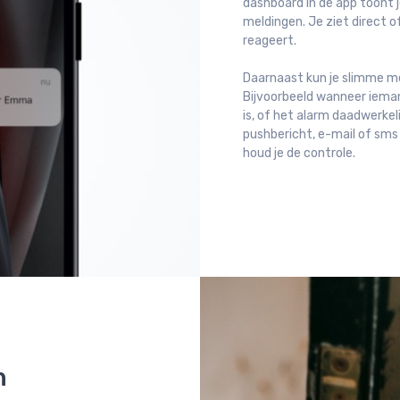
dashboard in de app toont 
meldingen. Je ziet direct o
reageert.
Daarnaast kun je slimme meld
Bijvoorbeeld wanneer iemand
is, of het alarm daadwerkeli
pushbericht, e-mail of sms o
houd je de controle.
n