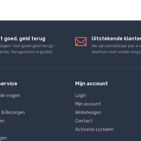
t goed, geld terug
Uitstekende klante
dagen 'niet goed geld terug'-
We zijn bereikbaar per e-
ntie. Terugsturen is gratis!
telefoon met snelle respo
service
Mijn account
lde vragen
Login
Mijn account
 & Bezorgen
Winkelwagen
en
Contact
Activatie systeem
ngen