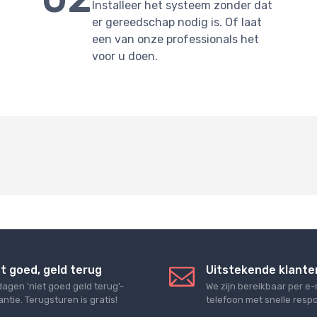
Installeer het systeem zonder dat
er gereedschap nodig is. Of laat
een van onze professionals het
voor u doen.
t goed, geld terug
Uitstekende klante
dagen 'niet goed geld terug'-
We zijn bereikbaar per e-
ntie. Terugsturen is gratis!
telefoon met snelle respo