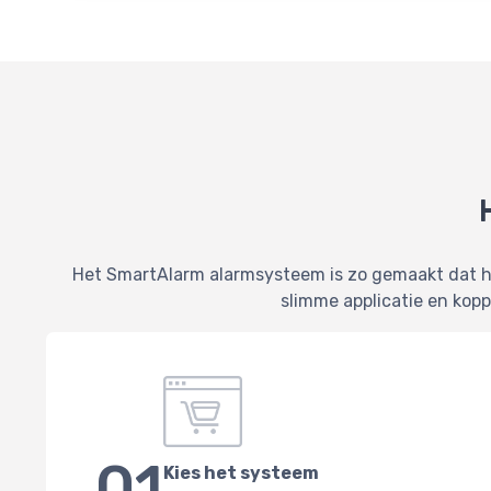
Het SmartAlarm alarmsysteem is zo gemaakt dat het 
slimme applicatie en kop
01
Kies het systeem