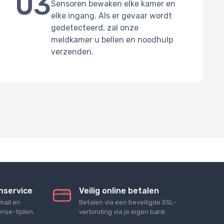
03
Sensoren bewaken elke kamer en
elke ingang. Als er gevaar wordt
gedetecteerd, zal onze
meldkamer u bellen en noodhulp
verzenden.
nservice
Veilig online betalen
mail en
Betalen via een beveiligde SSL-
nse-tijden.
verbinding via je eigen bank.