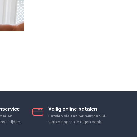
nservice
Veilig online betalen
mail en
Betalen via een beveiligde SSL-
nse-tijden.
verbinding via je eigen bank.