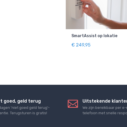
SmartAssist op lokatie
€ 249,95
t goed, geld terug
Uitstekende klante
dagen 'niet goed geld terug'-
We zijn bereikbaar per e-
ntie. Terugsturen is gratis!
telefoon met snelle respo