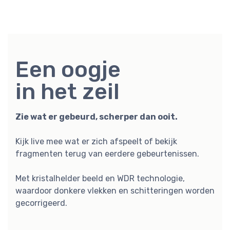
Blijf op
de hoogte
Stel makkelijk extra meldingen in
Zijn de kinderen thuisgekomen? Hebben de buren
tijdens je vakantie de kat eten gegeven? Is de deur
wel goed dicht?
Weet wat er gebeurt wanneer je van huis bent met
onze SmartMessages. Of stel deze slimme
meldingen in voor vrienden, bekenden of buren.