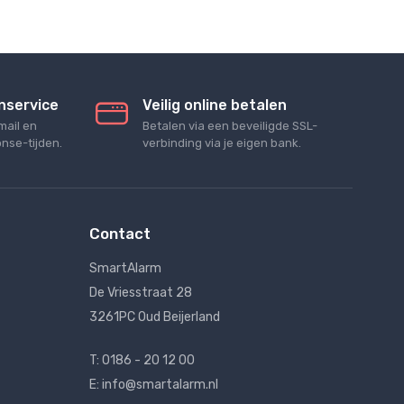
nservice
Veilig online betalen
mail en
Betalen via een beveiligde SSL-
nse-tijden.
verbinding via je eigen bank.
Contact
SmartAlarm
De Vriesstraat 28
3261PC Oud Beijerland
T: 0186 - 20 12 00
E: info@smartalarm.nl