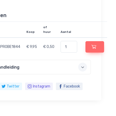
len
of
Koop
huur
Aantal
PROBE1844
€ 9,95
€ 0,50
ndleiding
Twitter
Instagram
Facebook