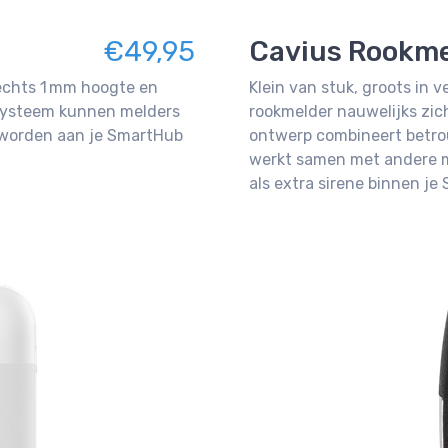
€49,95
Cavius Rookme
echts 1 mm hoogte en
Klein van stuk, groots in 
e systeem kunnen melders
rookmelder nauwelijks zich
 worden aan je SmartHub
ontwerp combineert betrou
werkt samen met andere m
als extra sirene binnen j