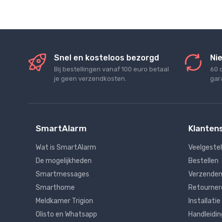
Snel en kosteloos bezorgd
Nie
Bij bestellingen vanaf 100 euro betaal
60 
je geen verzendkosten.
gara
SmartAlarm
Klanten
Wat is SmartAlarm
Veelgeste
De mogelijkheden
Bestellen
Smartmessages
Verzenden
Smarthome
Retourner
Meldkamer Trigion
Installatie
Olisto en Whatsapp
Handleidi