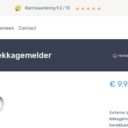
Klantwaardering 9.2 / 10
eviews
Contact
Lekkagemelder
Hom
€ 9,
Externe s
lekkageme
bereikbar