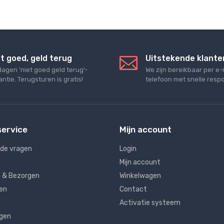
t goed, geld terug
Uitstekende klante
dagen 'niet goed geld terug'-
We zijn bereikbaar per e-
ntie. Terugsturen is gratis!
telefoon met snelle respo
service
Mijn account
lde vragen
Login
Mijn account
 & Bezorgen
Winkelwagen
en
Contact
Activatie systeem
ngen