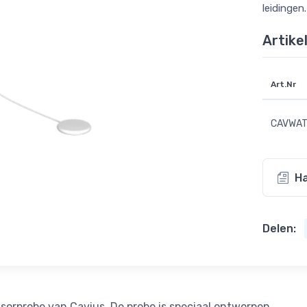
leidingen.
Artike
Art.Nr
CAVWAT
Ha
Delen:
nsorprobe van Cavius. De probe is speciaal ontworpen