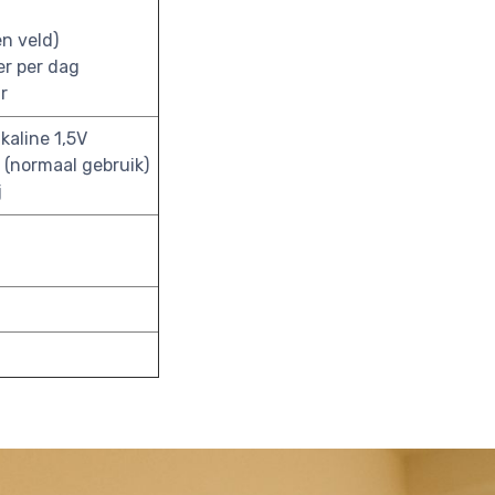
en veld)
er per dag
r
kaline 1,5V
r (normaal gebruik)
j