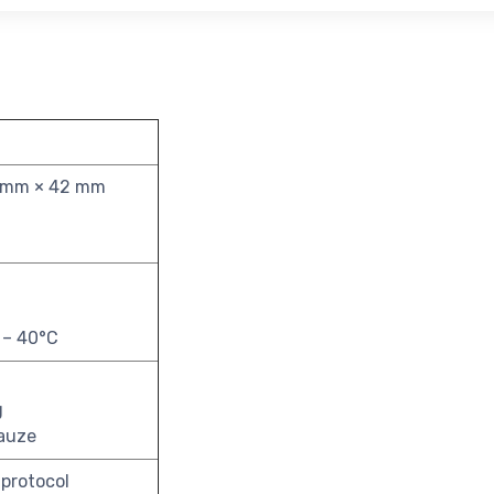
 mm × 42 mm
 – 40°C
g
pauze
 protocol