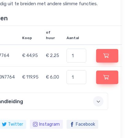
dig uit te breiden met andere slimme functies.
len
of
Koop
huur
Aantal
7764
€ 44,95
€ 2,25
ON7764
€ 119,95
€ 6,00
ndleiding
Twitter
Instagram
Facebook