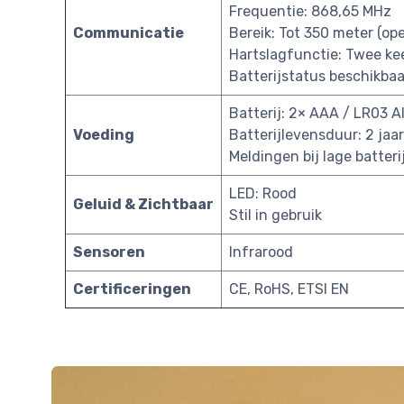
Frequentie: 868,65 MHz
Communicatie
Bereik: Tot 350 meter (op
Hartslagfunctie: Twee ke
Batterijstatus beschikbaa
Batterij: 2× AAA / LR03 Al
Voeding
Batterijlevensduur: 2 jaa
Meldingen bij lage batteri
LED: Rood
Geluid & Zichtbaar
Stil in gebruik
Sensoren
Infrarood
Certificeringen
CE, RoHS, ETSI EN