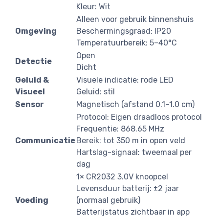
Kleur: Wit
Alleen voor gebruik binnenshuis
Omgeving
Beschermingsgraad: IP20
Temperatuurbereik: 5–40°C
Open
Detectie
Dicht
Geluid &
Visuele indicatie: rode LED
Visueel
Geluid: stil
Sensor
Magnetisch (afstand 0.1–1.0 cm)
Protocol: Eigen draadloos protocol
Frequentie: 868.65 MHz
Communicatie
Bereik: tot 350 m in open veld
Hartslag-signaal: tweemaal per
dag
1× CR2032 3.0V knoopcel
Levensduur batterij: ±2 jaar
Voeding
(normaal gebruik)
Batterijstatus zichtbaar in app