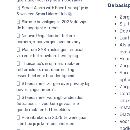
geen luxe meer is (maar noodzaak)
De basis
SmartAlarm with Frient: schrijf je in
& win een SmartAlarm Hub 🚀
Zorg
Slimme beveiliging in 2026: dit zijn
Slui
de belangrijkste trends
Doe 
Nieuwe Ring-deurbel: betere
Laat
camera, maar zorgen over privacy
Als 
Waarom SMS-meldingen cruciaal
over
zijn voor betrouwbare beveiliging
Houd
Thuisaccu’s in opmars: rook- en
Zorg
hittemelders met doormelding
Spre
essentieel voor brandveiligheid
opha
Steeds meer zorgen over privacy bij
Zorg
beveiligingscamera’s
Cont
Steeds meer woningbranden door
Druk
fietsaccu’s – voorkom gevaar met
Inst
goede rook- en hittemelders
Glaz
Hoe inbrekers in 2025 te werk gaan
Voor
– en hoe je je kunt beschermen
nodi