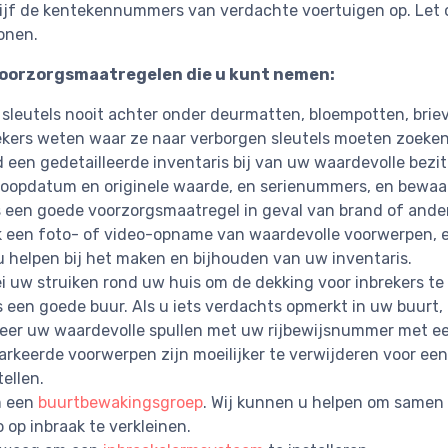
ijf de kentekennummers van verdachte voertuigen op. Let 
onen.
oorzorgsmaatregelen die u kunt nemen:
 sleutels nooit achter onder deurmatten, bloempotten, bri
ekers weten waar ze naar verborgen sleutels moeten zoeken
 een gedetailleerde inventaris bij van uw waardevolle bezit
oopdatum en originele waarde, en serienummers, en bewaar 
is een goede voorzorgsmaatregel in geval van brand of ande
 een foto- of video-opname van waardevolle voorwerpen, e
u helpen bij het maken en bijhouden van uw inventaris.
i uw struiken rond uw huis om de dekking voor inbrekers te
 een goede buur. Als u iets verdachts opmerkt in uw buurt,
eer uw waardevolle spullen met uw rijbewijsnummer met een 
rkeerde voorwerpen zijn moeilijker te verwijderen voor een 
tellen.
m een
​​buurtbewakingsgroep
. Wij kunnen u helpen om samen 
o op inbraak te verkleinen.