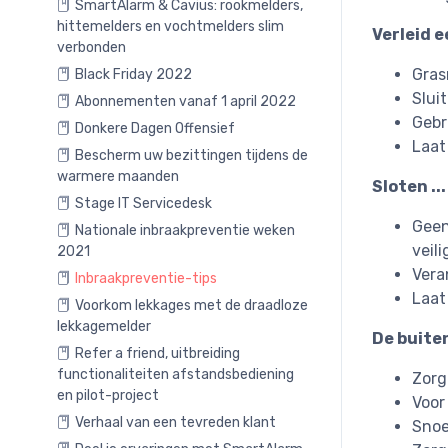
SmartAlarm & Cavius: rookmelders,
hittemelders en vochtmelders slim
Verleid e
verbonden
Gras
Black Friday 2022
Slui
Abonnementen vanaf 1 april 2022
Gebr
Donkere Dagen Offensief
Laat
Bescherm uw bezittingen tijdens de
warmere maanden
Sloten ..
Stage IT Servicedesk
Geen
Nationale inbraakpreventie weken
veil
2021
Vera
Inbraakpreventie-tips
Laat
Voorkom lekkages met de draadloze
lekkagemelder
De buite
Refer a friend, uitbreiding
functionaliteiten afstandsbediening
Zorg
en pilot-project
Voor
Verhaal van een tevreden klant
Snoe