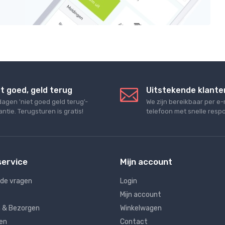
t goed, geld terug
Uitstekende klante
dagen 'niet goed geld terug'-
We zijn bereikbaar per e-
ntie. Terugsturen is gratis!
telefoon met snelle respo
service
Mijn account
lde vragen
Login
Mijn account
 & Bezorgen
Winkelwagen
en
Contact