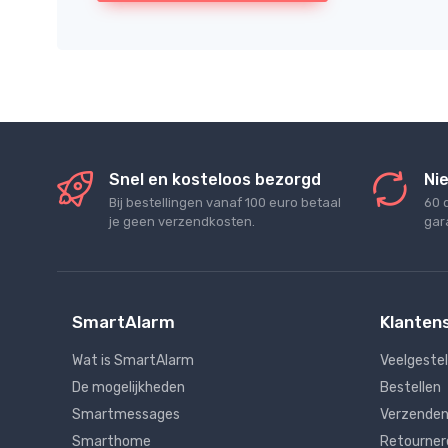
Snel en kosteloos bezorgd
Nie
Bij bestellingen vanaf 100 euro betaal
60 
je geen verzendkosten.
gara
SmartAlarm
Klanten
Wat is SmartAlarm
Veelgeste
De mogelijkheden
Bestellen
Smartmessages
Verzenden
Smarthome
Retourner