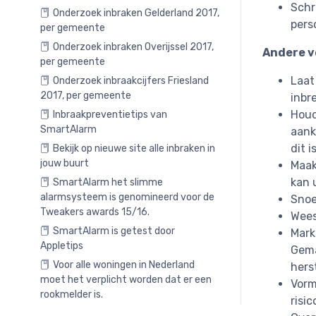
Schr
Onderzoek inbraken Gelderland 2017,
pers
per gemeente
Onderzoek inbraken Overijssel 2017,
Andere v
per gemeente
Laat
Onderzoek inbraakcijfers Friesland
2017, per gemeente
inbr
Houd
Inbraakpreventietips van
SmartAlarm
aank
dit 
Bekijk op nieuwe site alle inbraken in
jouw buurt
Maak
kan 
SmartAlarm het slimme
alarmsysteem is genomineerd voor de
Snoe
Tweakers awards 15/16.
Wees
SmartAlarm is getest door
Mark
Appletips
Gema
Voor alle woningen in Nederland
hers
moet het verplicht worden dat er een
Vor
rookmelder is.
risic