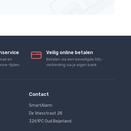
nservice
Veilig online betalen
mail en
Betalen via een beveiligde SSL-
nse-tijden.
verbinding via je eigen bank.
Contact
SmartAlarm
De Vriesstraat 28
3261PC Oud Beijerland