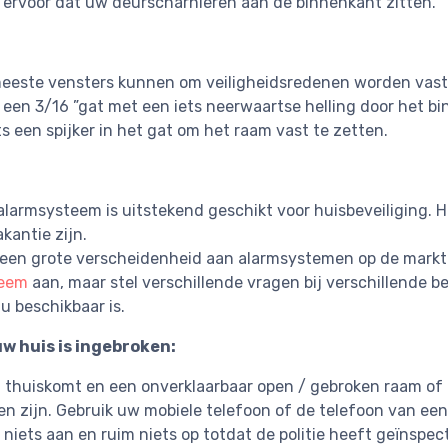
 ervoor dat uw deurscharnieren aan de binnenkant zitten.
eeste vensters kunnen om veiligheidsredenen worden vast
 een 3/16 ”gat met een iets neerwaartse helling door het b
ts een spijker in het gat om het raam vast te zetten.
alarmsysteem is uitstekend geschikt voor huisbeveiliging. H
akantie zijn.
s een grote verscheidenheid aan alarmsystemen op de markt
teem
aan, maar stel verschillende vragen bij verschillende b
 u beschikbaar is.
 uw huis is ingebroken:
u thuiskomt en een onverklaarbaar open / gebroken raam of 
en zijn. Gebruik uw mobiele telefoon of de telefoon van een
 niets aan en ruim niets op totdat de politie heeft geïnspec