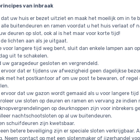
principes van inbraak
 dat uw huis er bezet uitziet en maak het moeilijk om in te 
t alle buitendeuren en ramen voordat u het huis verlaat of n
uw deuren op slot, ook al is het maar voor korte tijd!
 de lichten aan als je uitgaat.
je voor langere tijd weg bent, sluit dan enkele lampen aan 
dag uit te schakelen.
 uw garagedeur gesloten en vergrendeld.
 ervoor dat er tijdens uw afwezigheid geen dagelijkse bezor
ek met het postkantoor af om uw post te bewaren, of regel
len.
 ervoor dat uw gazon wordt gemaaid als u voor langere tij
roleer uw sloten op deuren en ramen en vervang ze indien n
knopvergrendelingen op deurknoppen zijn voor inbrekers ge
alleer nachtschootsloten op al uw buitendeuren.
en schuifdeuren zijn kwetsbaar.
 een betere beveiliging zijn er speciale sloten verkrijgbaar
g. Neem contact op met een slotenmaker of ijzerhandel voor