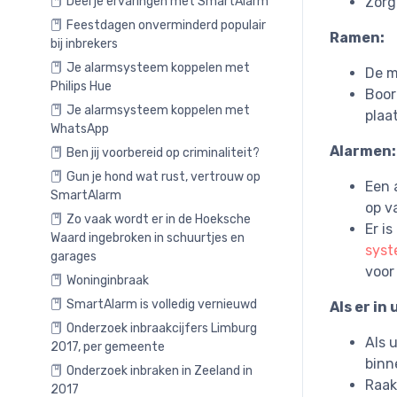
Deel je ervaringen met SmartAlarm
Zorg
Feestdagen onverminderd populair
Ramen:
bij inbrekers
Je alarmsysteem koppelen met
De m
Philips Hue
Boor
Je alarmsysteem koppelen met
plaa
WhatsApp
Alarmen:
Ben jij voorbereid op criminaliteit?
Gun je hond wat rust, vertrouw op
Een 
SmartAlarm
op v
Zo vaak wordt er in de Hoeksche
Er i
Waard ingebroken in schuurtjes en
sys
garages
voor
Woninginbraak
SmartAlarm is volledig vernieuwd
Als er in
Onderzoek inbraakcijfers Limburg
Als 
2017, per gemeente
binn
Onderzoek inbraken in Zeeland in
Raak
2017