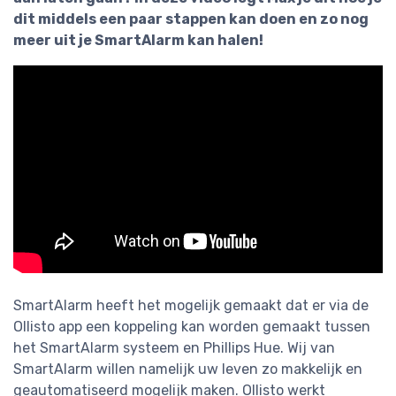
dit middels een paar stappen kan doen en zo nog
meer uit je SmartAlarm kan halen!
SmartAlarm heeft het mogelijk gemaakt dat er via de
Ollisto app een koppeling kan worden gemaakt tussen
het SmartAlarm systeem en Phillips Hue. Wij van
SmartAlarm willen namelijk uw leven zo makkelijk en
geautomatiseerd mogelijk maken. Ollisto werkt