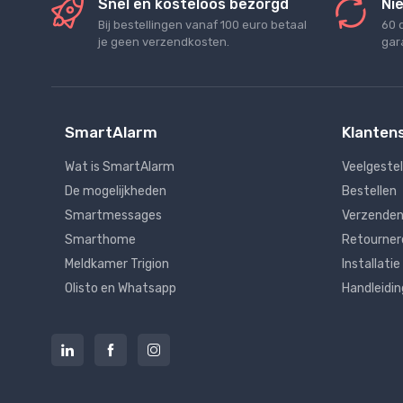
Snel en kosteloos bezorgd
Nie
Bij bestellingen vanaf 100 euro betaal
60 
je geen verzendkosten.
gara
SmartAlarm
Klanten
Wat is SmartAlarm
Veelgeste
De mogelijkheden
Bestellen
Smartmessages
Verzenden
Smarthome
Retourner
Meldkamer Trigion
Installatie
Olisto en Whatsapp
Handleidi