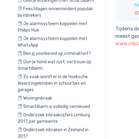
Deel je ervaringen met SmartAlarm
h
Feestdagen onverminderd populair
o
bij inbrekers
Je alarmsysteem koppelen met
Tijdens d
Philips Hue
meest ges
Je alarmsysteem koppelen met
www.inbra
WhatsApp
Ben jij voorbereid op criminaliteit?
Gun je hond wat rust, vertrouw op
SmartAlarm
Zo vaak wordt er in de Hoeksche
Waard ingebroken in schuurtjes en
garages
Woninginbraak
SmartAlarm is volledig vernieuwd
Onderzoek inbraakcijfers Limburg
2017, per gemeente
Onderzoek inbraken in Zeeland in
2017