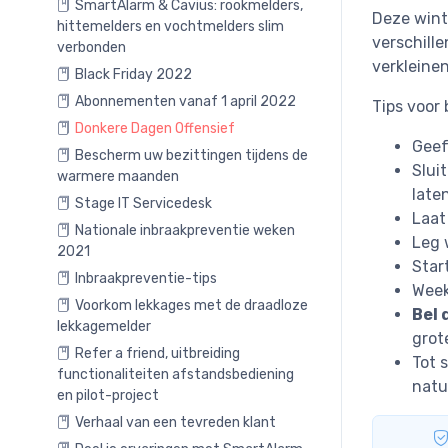
SmartAlarm & Cavius: rookmelders,
Deze wint
hittemelders en vochtmelders slim
verschill
verbonden
verkleinen
Black Friday 2022
Abonnementen vanaf 1 april 2022
Tips voor
Donkere Dagen Offensief
Geef
Bescherm uw bezittingen tijdens de
Slui
warmere maanden
laten
Stage IT Servicedesk
Laat
Nationale inbraakpreventie weken
Leg 
2021
Star
Inbraakpreventie-tips
Week
Voorkom lekkages met de draadloze
Bel 
lekkagemelder
grot
Refer a friend, uitbreiding
Tot 
functionaliteiten afstandsbediening
natu
en pilot-project
Verhaal van een tevreden klant