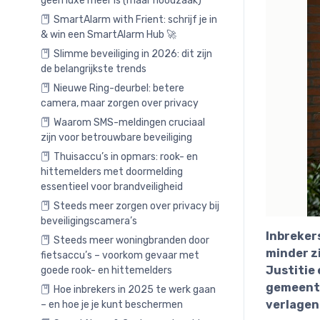
geen luxe meer is (maar noodzaak)
SmartAlarm with Frient: schrijf je in
& win een SmartAlarm Hub 🚀
Slimme beveiliging in 2026: dit zijn
de belangrijkste trends
Nieuwe Ring-deurbel: betere
camera, maar zorgen over privacy
Waarom SMS-meldingen cruciaal
zijn voor betrouwbare beveiliging
Thuisaccu’s in opmars: rook- en
hittemelders met doormelding
essentieel voor brandveiligheid
Steeds meer zorgen over privacy bij
beveiligingscamera’s
Inbrekers
Steeds meer woningbranden door
minder z
fietsaccu’s – voorkom gevaar met
Justitie 
goede rook- en hittemelders
gemeente
Hoe inbrekers in 2025 te werk gaan
verlagen
– en hoe je je kunt beschermen