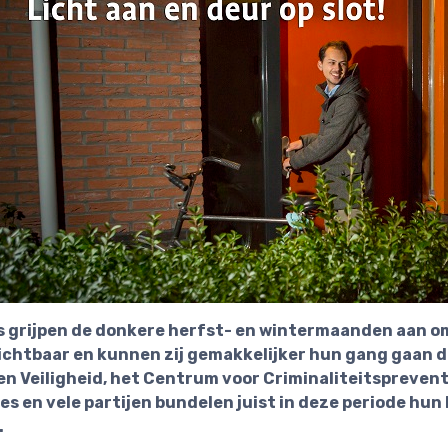
 grijpen de donkere herfst- en wintermaanden aan om v
ichtbaar en kunnen zij gemakkelijker hun gang gaan da
en Veiligheid, het Centrum voor Criminaliteitsprevent
s en vele partijen bundelen juist in deze periode hu
.