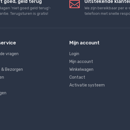
t goed, geld terug
Uitstekende klante
dagen 'niet goed geld terug'-
We zijn bereikbaar per e-
ntie. Terugsturen is gratis!
telefoon met snelle respo
service
Mijn account
lde vragen
Login
Mijn account
 & Bezorgen
Winkelwagen
en
Contact
Activatie systeem
ngen