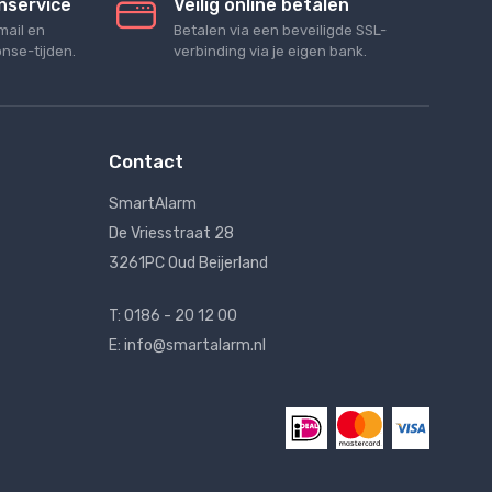
nservice
Veilig online betalen
mail en
Betalen via een beveiligde SSL-
nse-tijden.
verbinding via je eigen bank.
Contact
SmartAlarm
De Vriesstraat 28
3261PC Oud Beijerland
T: 0186 - 20 12 00
E: info@smartalarm.nl